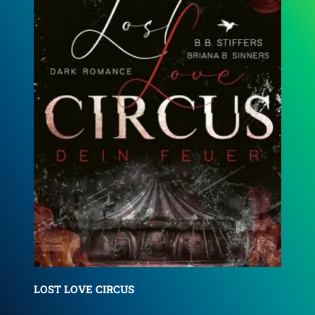
Lovers & Sinners
Roy