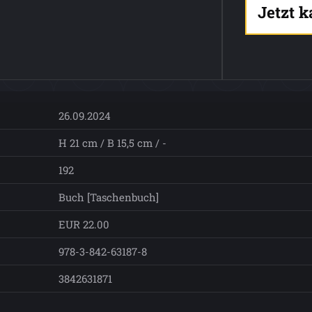
Jetzt 
26.09.2024
H 21 cm / B 15,5 cm / -
192
Buch [Taschenbuch]
EUR 22.00
978-3-842-63187-8
3842631871