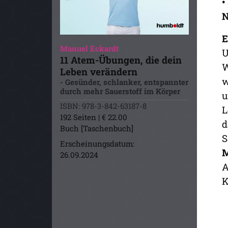
•
N
E
Manuel Eckardt
U
11 Atem-Übungen, die dein
W
Leben verändern
w
- Gesünder, schlanker, entspannter
durch mehr Sauerstoff im Körper
u
ISBN: 978-3-842-63187-8
L
192 Seiten | € 22.00
d
Buch [Taschenbuch]
S
Erscheinungsdatum:
M
26.09.2024
A
K