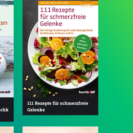
4.4
4.8
111 Rezepte für schmerzfreie
ichk
Gelenke