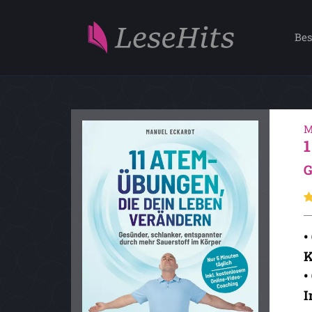
Bes
M
G
•
K
•
I