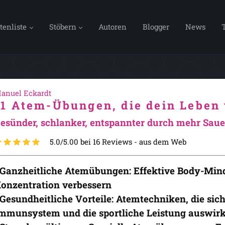
tenliste
Stöbern
Autoren
Blogger
News
anuel Eckardt
11 Atem-Übungen, die dein Leben
esünder, schlanker, entspannter durch mehr Saue
5.0/5.00 bei 16 Reviews -
aus dem Web
 Ganzheitliche Atemübungen: Effektive Body-Min
onzentration verbessern
 Gesundheitliche Vorteile: Atemtechniken, die sich
mmunsystem und die sportliche Leistung auswir