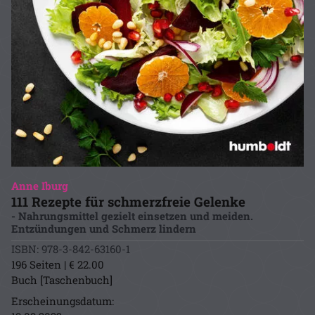
Anne Iburg
111 Rezepte für schmerzfreie Gelenke
- Nahrungsmittel gezielt einsetzen und meiden.
Entzündungen und Schmerz lindern
ISBN: 978-3-842-63160-1
196 Seiten | € 22.00
Buch [Taschenbuch]
Erscheinungsdatum: