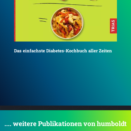
n
Die einfachste Haferkur aller Zeiten
Di
.... weitere Publikationen von humboldt