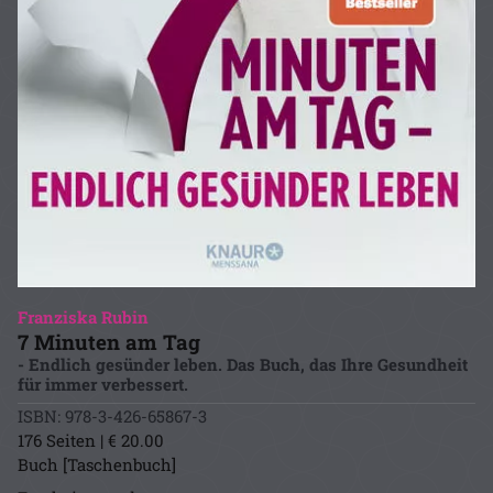
Franziska Rubin
7 Minuten am Tag
- Endlich gesünder leben. Das Buch, das Ihre Gesundheit
für immer verbessert.
ISBN: 978-3-426-65867-3
176 Seiten | € 20.00
Buch [Taschenbuch]