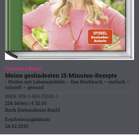
Franziska Rubin
Meine gesündesten 15-Minuten-Rezepte
- Heilen mit Lebensmitteln – Das Kochbuch – einfach –
schnell – gesund
ISBN: 978-3-954-53242-1
224 Seiten | € 32.00
Buch [Gebundenes Buch]
Erscheinungsdatum:
24.02.2023