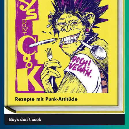
Boys don´t cook