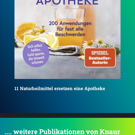
7 
3 Jahre jünger in acht Wochen
.... weitere Publikationen von Knaur