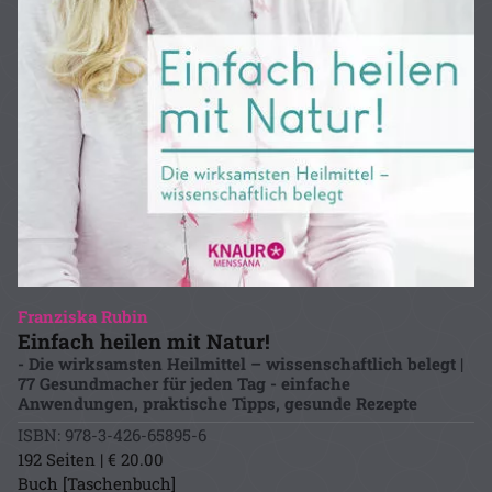
Franziska Rubin
Einfach heilen mit Natur!
- Die wirksamsten Heilmittel – wissenschaftlich belegt |
77 Gesundmacher für jeden Tag - einfache
Anwendungen, praktische Tipps, gesunde Rezepte
ISBN: 978-3-426-65895-6
192 Seiten | € 20.00
Buch [Taschenbuch]