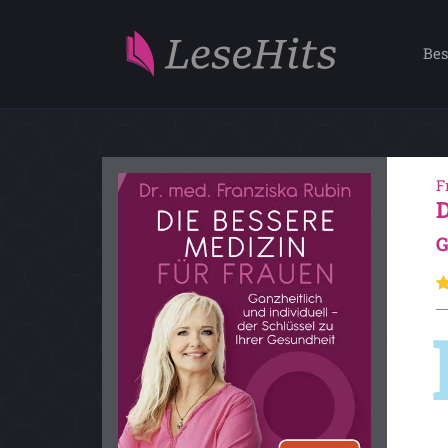
Bes
F
G