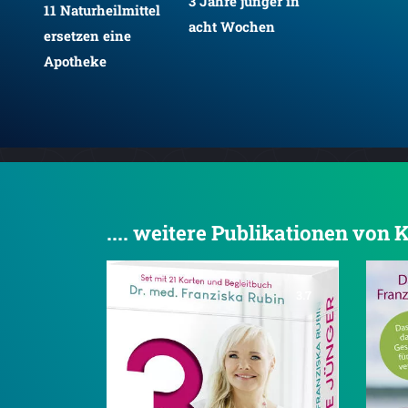
3 Jahre jünger in
11 Naturheilmittel
en
acht Wochen
ersetzen eine
Apotheke
.... weitere Publikationen vo
3.7