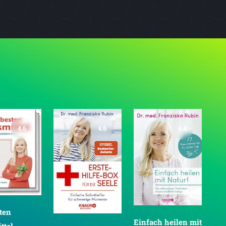
4.6
4.6
4.4
ten
Einfach heilen mit