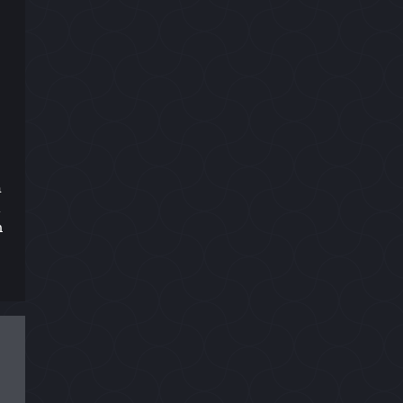
n
h
m