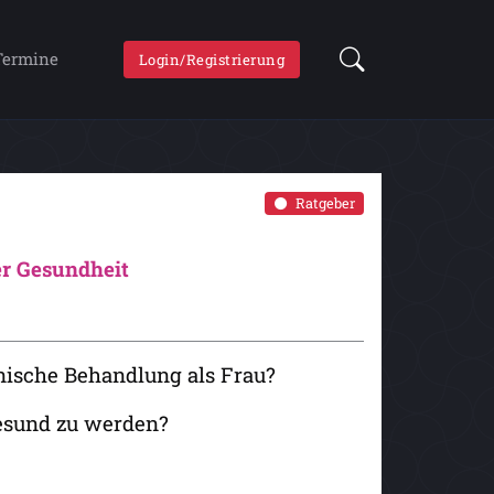
Termine
Login/Registrierung
Ratgeber
er Gesundheit
inische Behandlung als Frau?
esund zu werden?