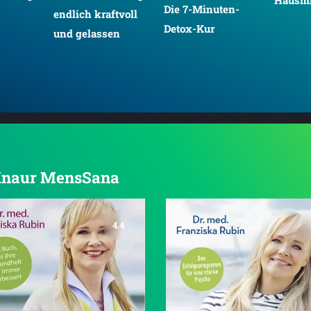
Hausmi
Die 7-Minuten-
endlich kraftvoll
Detox-Kur
und gelassen
n Knaur MensSana
4.4