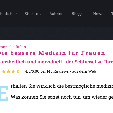
tenliste
Stöbern
Autoren
Blogger
News
ranziska Rubin
Die bessere Medizin für Frauen
anzheitlich und individuell - der Schlüssel zu Ihr
4.5/5.00 bei 145 Reviews -
aus dem Web
E
rhalten Sie wirklich die bestmögliche mediz
Was können Sie sonst noch tun, um wieder g