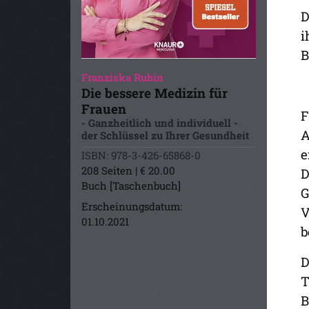
D
i
B
Franziska Rubin
Die bessere Medizin für
Frauen
F
- Ganzheitlich und individuell -
A
der Schlüssel zu Ihrer Gesundheit
e
ISBN: 978-3-426-65868-0
208 Seiten | € 20.00
D
Buch [Taschenbuch]
G
Erscheinungsdatum:
V
01.10.2021
b
D
T
B