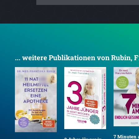
... weitere Publikationen von Rubin, 
3.7
en
7 Minuten 