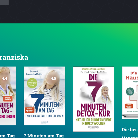
Franziska
4.4
4.5
4.3
Die bes
am Tag
7 Minuten am Tag