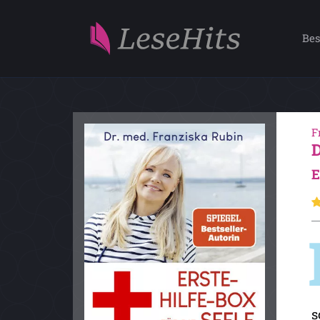
Bes
F
E
s