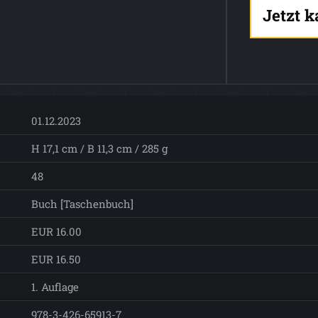
Jetzt 
01.12.2023
H 17,1 cm / B 11,3 cm / 285 g
48
Buch [Taschenbuch]
EUR 16.00
EUR 16.50
1. Auflage
978-3-426-65913-7