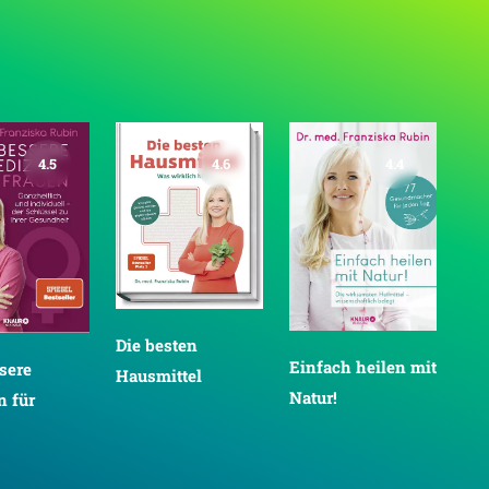
4.5
4.6
4.4
Die besten
Einfach heilen mit
sere
Hausmittel
Ers
Natur!
n für
We