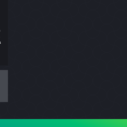
n
h
m