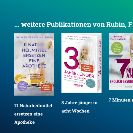
... weitere Publikationen von Rubin, 
3.7
en
7 Minuten 
3 Jahre jünger in
11 Naturheilmittel
en
acht Wochen
ersetzen eine
Apotheke