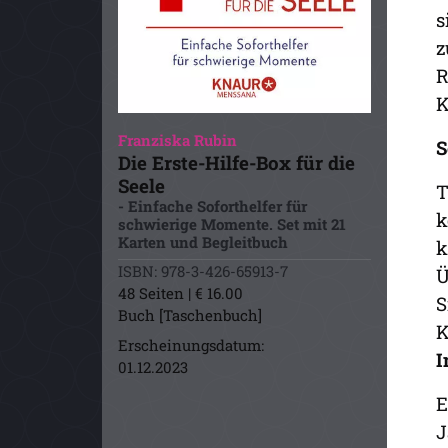
s
z
R
K
Franziska Rubin
S
Die Erste-Hilfe-Box für die
Seele
T
- Einfache Soforthelfer für
k
schwierige Momente. Set mit 21
Karten und Begleitbuch
k
ISBN: 978-3-426-65913-7
Ü
48 Seiten | € 16.00
S
Buch [Taschenbuch]
K
Erscheinungsdatum:
I
01.12.2023
E
J