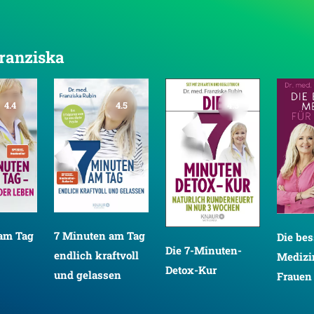
Franziska
4.4
4.5
4.3
am Tag
7 Minuten am Tag
Die bes
Die 7-Minuten-
endlich kraftvoll
Medizi
Detox-Kur
und gelassen
Frauen