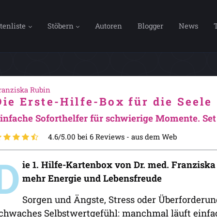
tenliste
Stöbern
Autoren
Blogger
News
ranziska Rubin
Die Erste-Hilfe-Box für die Seele
infache Soforthelfer für schwierige Momente. Set
4.6/5.00 bei 6 Reviews -
aus dem Web
D
ie 1. Hilfe-Kartenbox von Dr. med. Franziska 
mehr Energie und Lebensfreude
Sorgen und Ängste, Stress oder Überforderun
chwaches Selbstwertgefühl: manchmal läuft einfac