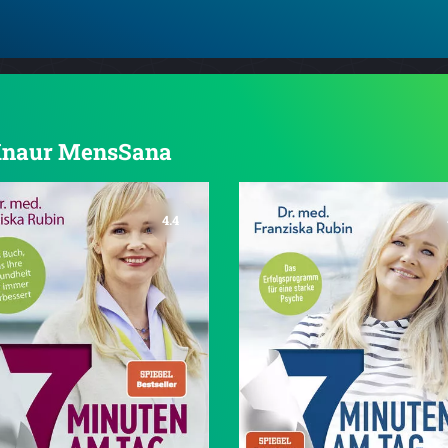
n Knaur MensSana
4.4