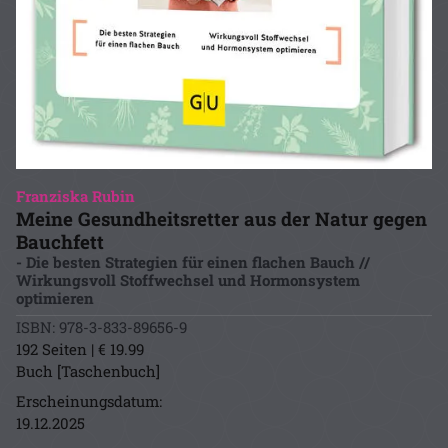
Franziska Rubin
Meine Gesundheitsretter aus der Natur gegen
Bauchfett
- Die besten Strategien für einen flachen Bauch //
Wirkungsvoll Stoffwechsel und Hormonsystem
optimieren
ISBN: 978-3-833-89656-9
192 Seiten | € 19.99
Buch [Taschenbuch]
Erscheinungsdatum:
19.12.2025