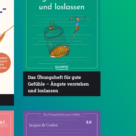
Das Übungsheft für gute
Gefühle – Ängste verstehen
und loslassen
4.7
5.0