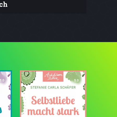
ch
5.0
5.0