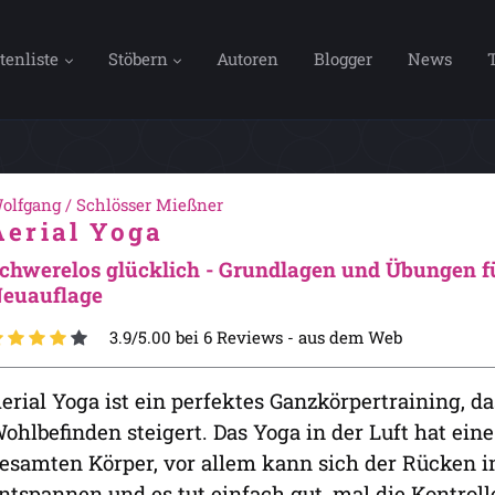
tenliste
Stöbern
Autoren
Blogger
News
olfgang / Schlösser Mießner
Aerial Yoga
chwerelos glücklich - Grundlagen und Übungen für
euauflage
3.9/5.00 bei 6 Reviews -
aus dem Web
erial Yoga ist ein perfektes Ganzkörpertraining, d
ohlbefinden steigert. Das Yoga in der Luft hat ei
esamten Körper, vor allem kann sich der Rücken
ntspannen und es tut einfach gut, mal die Kontrol