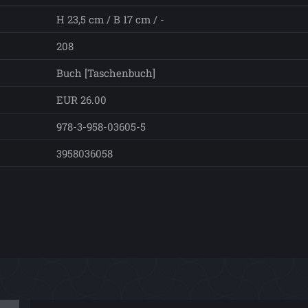
H 23,5 cm / B 17 cm / -
208
Buch [Taschenbuch]
EUR 26.00
978-3-958-03605-5
3958036058