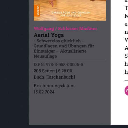
T
M
e
Wolfgang / Schlösser Mießner
n
Aerial Yoga
W
- Schwerelos glücklich -
Grundlagen und Übungen für
A
Einsteiger – Aktualisierte
S
Neuauflage
h
ISBN: 978-3-958-03605-5
208 Seiten | € 26.00
h
Buch [Taschenbuch]
Erscheinungsdatum:
15.02.2024