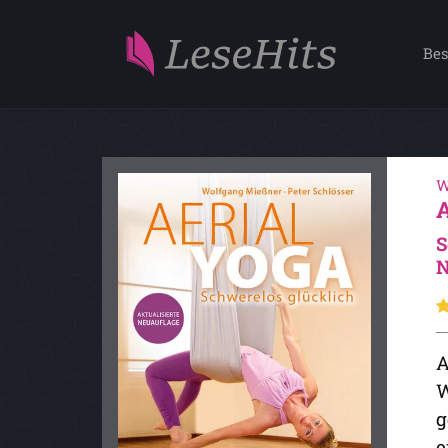
Bes
W
S
N
A
W
g
e