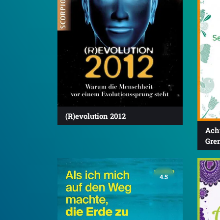
(R)evolution 2012
Ach
Gre
4.5