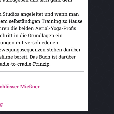
en Studios angeleitet und wenn man
inem selbständigen Training zu Hause
hren die beiden Aerial-Yoga-Profis
hritt in die Grundlagen ein.
Übungen mit verschiedenen
ewegungssequenzen stehen darüber
ilme bereit. Das Buch ist darüber
dle-to-cradle-Prinzip.
chlösser Mießner
ag