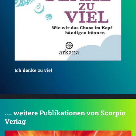
Das
dur
Ich passe nicht in diese Welt
.... weitere Publikationen von Scorpio
Verlag