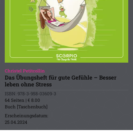
Christel Petitcollin
Das Übungsheft für gute Gefühle – Besser
leben ohne Stress
ISBN: 978-3-958-03609-3
64 Seiten | € 8.00
Buch [Taschenbuch]
Erscheinungsdatum:
25.04.2024