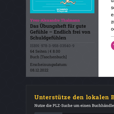
d
s
e
Yves-Alexandre Thalmann
z
Das Übungsheft für gute
o
Gefühle – Endlich frei von
Schuldgefühlen
ISBN: 978-3-958-03540-9
64 Seiten | € 8.00
Buch [Taschenbuch]
Erscheinungsdatum:
08.12.2022
Unterstütze den lokalen
Nutze die PLZ-Suche um einen Buchhändler