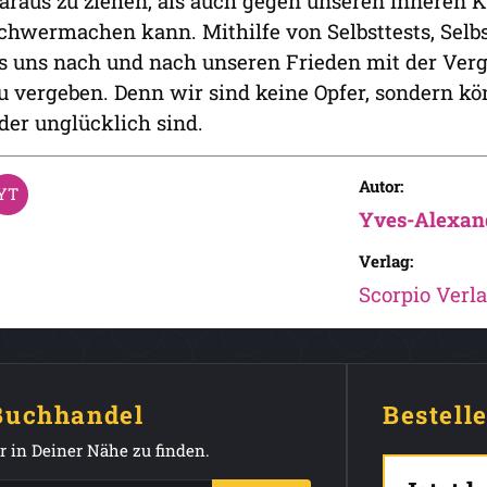
araus zu ziehen, als auch gegen unseren inneren K
chwermachen kann. Mithilfe von Selbsttests, Sel
s uns nach und nach unseren Frieden mit der Ver
u vergeben. Denn wir sind keine Opfer, sondern kö
der unglücklich sind.
Autor:
Yves-Alexan
Verlag:
Scorpio Verl
 Buchhandel
Bestell
 in Deiner Nähe zu finden.