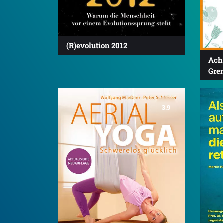
(R)evolution 2012
Ach
Gre
3.9