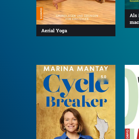
Als
mach
Aerial Yoga
5.0