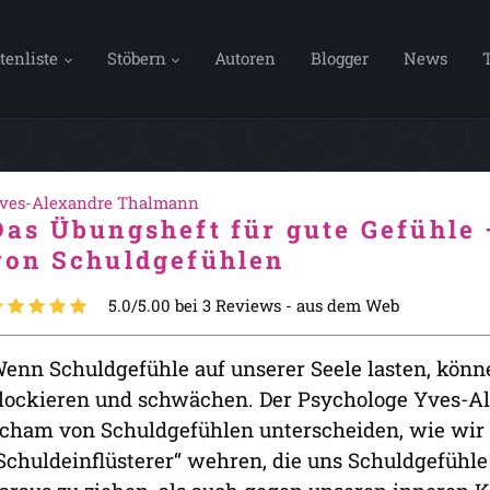
tenliste
Stöbern
Autoren
Blogger
News
ves-Alexandre Thalmann
Das Übungsheft für gute Gefühle 
von Schuldgefühlen
5.0/5.00 bei 3 Reviews -
aus dem Web
enn Schuldgefühle auf unserer Seele lasten, könne
lockieren und schwächen. Der Psychologe Yves-Al
cham von Schuldgefühlen unterscheiden, wie wir
Schuldeinflüsterer“ wehren, die uns Schuldgefühle 