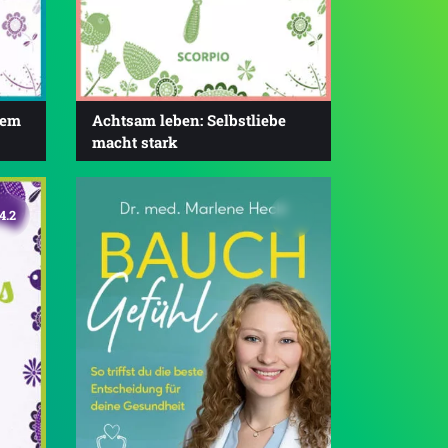
dem
Achtsam leben: Selbstliebe
macht stark
4.2