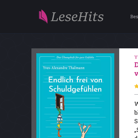
Bes
Y
W
b
S
„