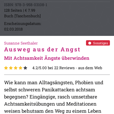
ISBN: 978-3-958-03108-1
128 Seiten | € 7.99
Buch [Taschenbuch]
Erscheinungsdatum:
02.03.2018
Susanne Seethaler
Sonstiges
Ausweg aus der Angst
Mit Achtsamkeit Ängste überwinden
4.2/5.00 bei 22 Reviews -
aus dem Web
Wie kann man Alltagsängsten, Phobien und
selbst schweren Panikattacken achtsam
begegnen? Eingängige, rasch umsetzbare
Achtsamkeitsübungen und Meditationen
weisen behutsam den Weg zu einem Leben