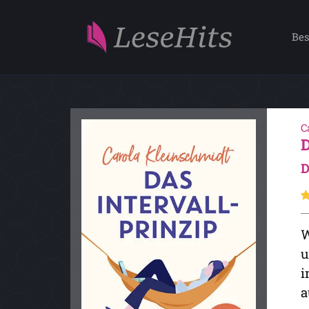
Bes
C
D
W
u
i
a