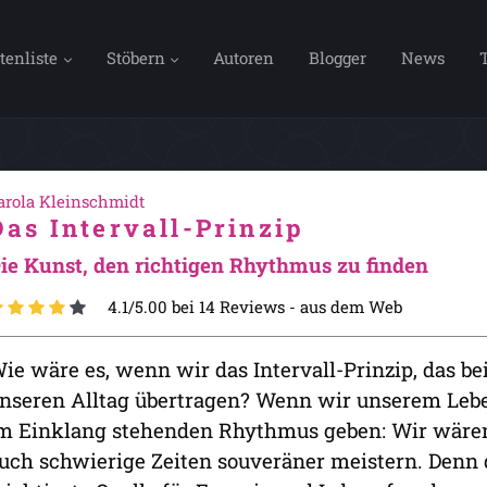
tenliste
Stöbern
Autoren
Blogger
News
arola Kleinschmidt
Das Intervall-Prinzip
ie Kunst, den richtigen Rhythmus zu finden
4.1/5.00 bei 14 Reviews -
aus dem Web
ie wäre es, wenn wir das Intervall-Prinzip, das bei
nseren Alltag übertragen? Wenn wir unserem Lebe
m Einklang stehenden Rhythmus geben: Wir wären 
uch schwierige Zeiten souveräner meistern. Denn 