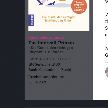
w
W
r
S
a
Carola Kleinschmidt
Das Intervall-Prinzip
- Die Kunst, den richtigen
M
Rhythmus zu finden
G
ISBN: 978-3-958-03359-7
184 Seiten | € 18.00
Buch [Gebundenes Buch]
Erscheinungsdatum:
30.04.2021