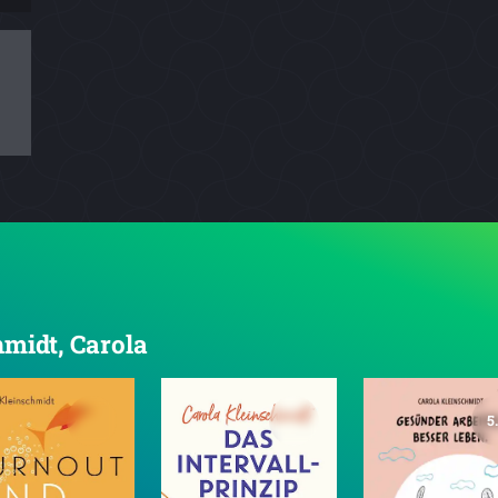
hmidt, Carola
5