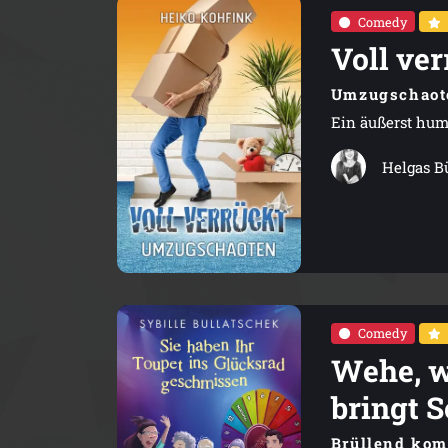
Comedy
Voll ver
Umzugschaot
Ein äußerst hu
Helgas B
Comedy
Wehe, w
bringt 
Brüllend komi