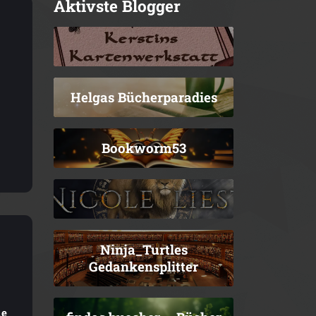
Aktivste Blogger
Helgas Bücherparadies
Bookworm53
Ninja_Turtles
Gedankensplitter
le