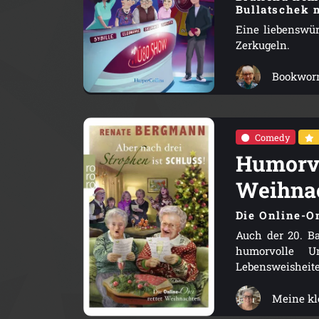
Bullatschek 
Eine liebenswür
Zerkugeln.
Bookwor
Comedy
Humorvo
Weihnac
Die Online-O
Auch der 20. B
humorvolle U
Lebensweisheite
Meine kl