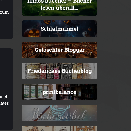
findos buecher – Bücher
lesen überall…
 zum
Schlafmurmel
Gelöschter Blogger
Friederickes Bücherblog
printbalance
auch
ates