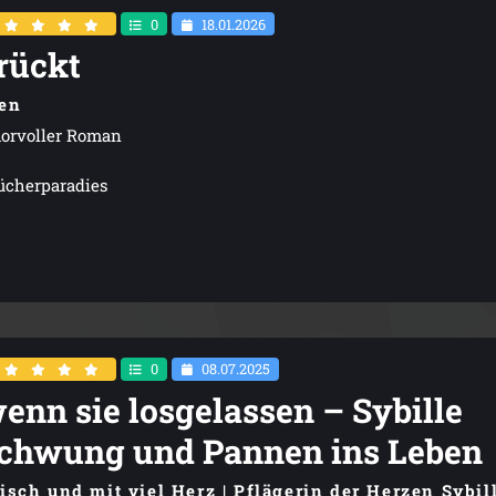
0
18.01.2026
rückt
en
morvoller Roman
ücherparadies
0
08.07.2025
enn sie losgelassen – Sybille
Schwung und Pannen ins Leben
sch und mit viel Herz | Pflägerin der Herzen Sybil