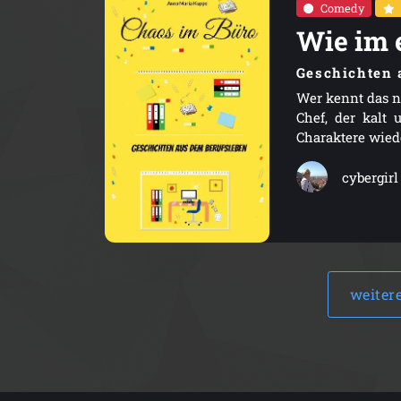
Comedy
Wie im 
Geschichten 
Wer kennt das ni
Chef, der kalt
Charaktere wiede
cybergirl
weiter