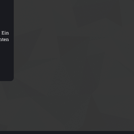
. Ein
nten