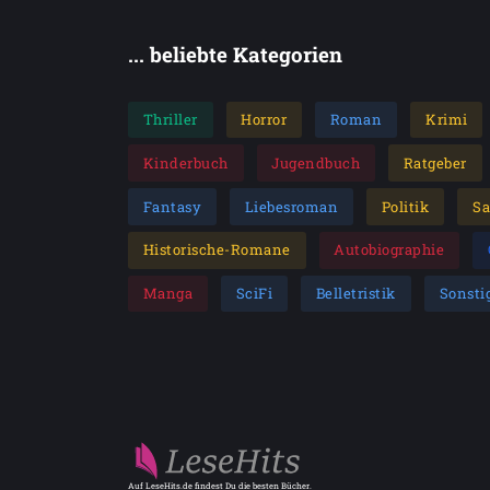
... beliebte Kategorien
Thriller
Horror
Roman
Krimi
Kinderbuch
Jugendbuch
Ratgeber
Fantasy
Liebesroman
Politik
S
Historische-Romane
Autobiographie
Manga
SciFi
Belletristik
Sonsti
Auf LeseHits.de findest Du die besten Bücher.