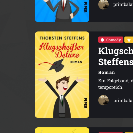
printbal
Comedy
Klugsch
Steffen
Roman
Ein Folgeband, 
temporeich.
printbal