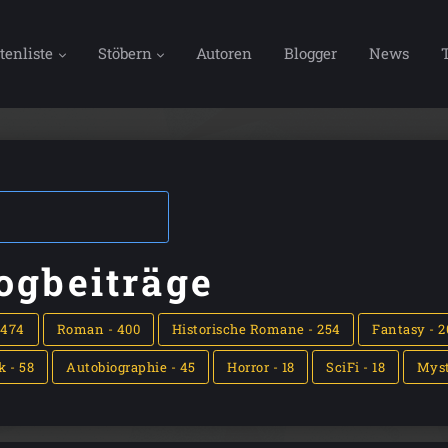
tenliste
Stöbern
Autoren
Blogger
News
ogbeiträge
 474
Roman - 400
Historische Romane - 254
Fantasy - 2
k - 58
Autobiographie - 45
Horror - 18
SciFi - 18
Myst