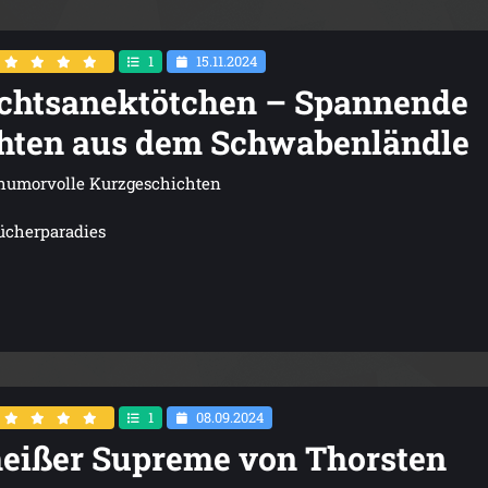
1
15.11.2024
htsanektötchen – Spannende
hten aus dem Schwabenländle
humorvolle Kurzgeschichten
ücherparadies
1
08.09.2024
eißer Supreme von Thorsten