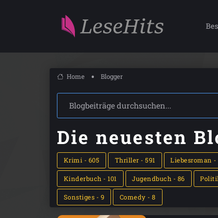
Bes
Home
Blogger
Die neuesten Bl
Krimi - 605
Thriller - 591
Liebesroman -
Kinderbuch - 101
Jugendbuch - 86
Politi
Sonstiges - 9
Comedy - 8