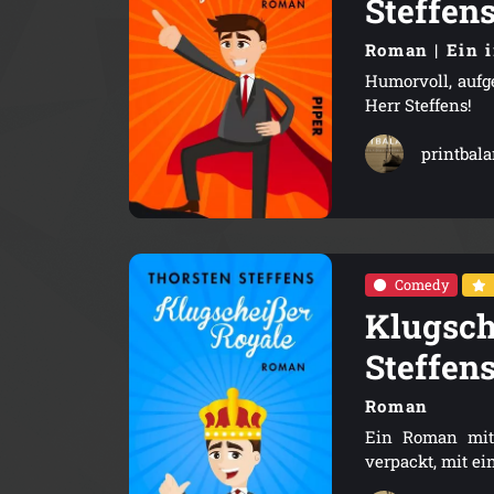
Steffen
Roman | Ein 
Humorvoll, aufg
Herr Steffens!
printbal
Comedy
Klugsch
Steffen
Roman
Ein Roman mitt
verpackt, mit ei