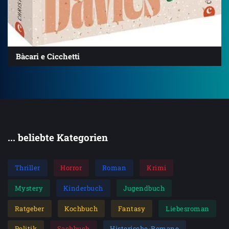
Bàcari e Cicchetti
... beliebte Kategorien
Thriller
Horror
Roman
Krimi
Mystery
Kinderbuch
Jugendbuch
Ratgeber
Kochbuch
Fantasy
Liebesroman
Politik
Sachbuch
Historische-Romane