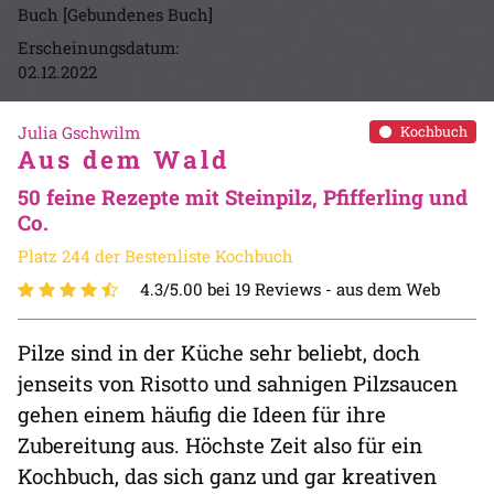
Buch [Gebundenes Buch]
Erscheinungsdatum:
02.12.2022
Julia Gschwilm
Kochbuch
Aus dem Wald
50 feine Rezepte mit Steinpilz, Pfifferling und
Co.
Platz 244 der Bestenliste Kochbuch
4.3/5.00 bei 19 Reviews -
aus dem Web
Pilze sind in der Küche sehr beliebt, doch
jenseits von Risotto und sahnigen Pilzsaucen
gehen einem häufig die Ideen für ihre
Zubereitung aus. Höchste Zeit also für ein
Kochbuch, das sich ganz und gar kreativen