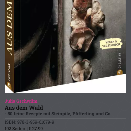
Julia Gschwilm
Aus dem Wald
- 50 feine Rezepte mit Steinpilz, Pfifferling und Co.
ISBN: 978-3-959-61679-9
192 Seiten | € 27.99