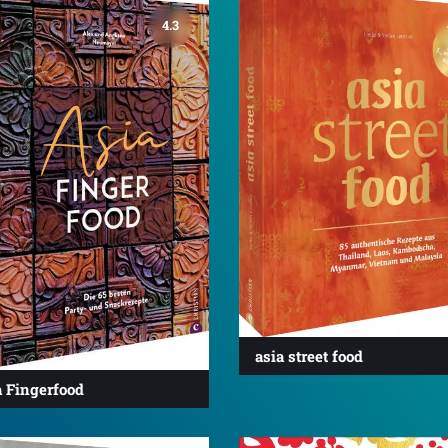
4.3
asia street food
a Fingerfood