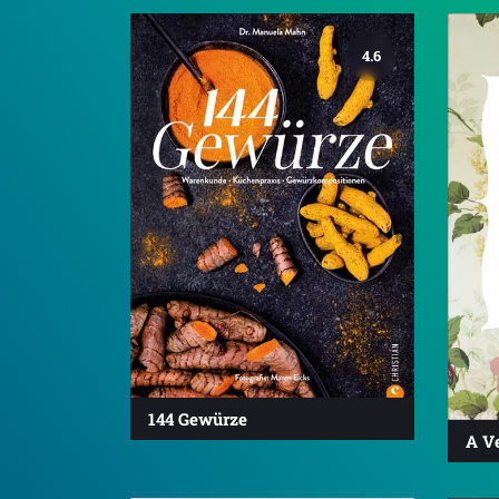
4.6
144 Gewürze
A Ve