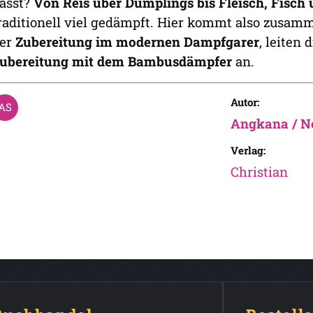
asst?
Von Reis über Dumplings bis Fleisch, Fisc
raditionell viel gedämpft. Hier kommt also zusa
er
Zubereitung im modernen Dampfgarer
, leiten
ubereitung mit dem Bambusdämpfer
an.
Autor:
Angkana / N
Verlag:
Christian