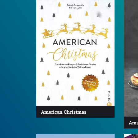
4.6
American Christmas
Amu