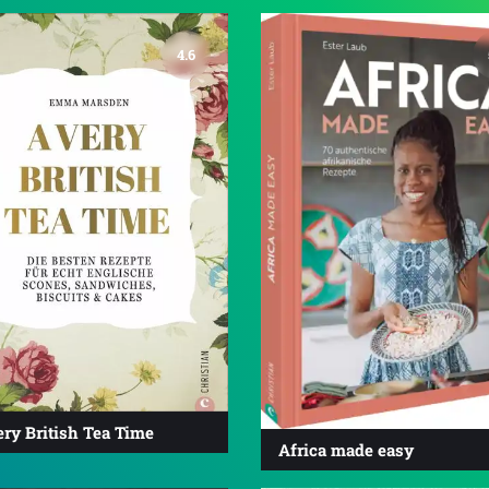
4.6
ry British Tea Time
Africa made easy