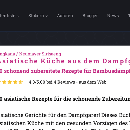
tenliste
Stöbern
Autoren
Blogger
News
ngkana / Neumayer Sirisaeng
Asiatische Küche aus dem Dampf
0 schonend zubereitete Rezepte für Bambusdämp
4.3/5.00 bei 4 Reviews -
aus dem Web
0 asiatische Rezepte für die schonende Zubereit
siatische Gerichte für den Dampfgarer! Dieses Buc
siatischen Küche mit den gesunden Vorzügen des