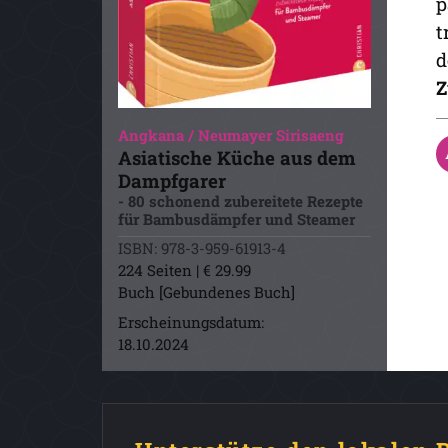
p
t
d
Z
Angkana / Neumayer Sirisaeng
Asiatische Küche aus dem
Dampfgarer
- 80 schonend zubereitete Rezepte
für Bambusdämpfer und Steamer
ISBN: 978-3-959-61913-4
224 Seiten | € 29.99
Buch [Gebundenes Buch]
Erscheinungsdatum:
18.10.2024