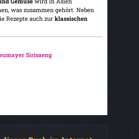
h und Gemüse
wird in Asien
mmen, was zusammen gehört. Neben
 die Rezepte auch zur
klassischen
eumayer Sirisaeng