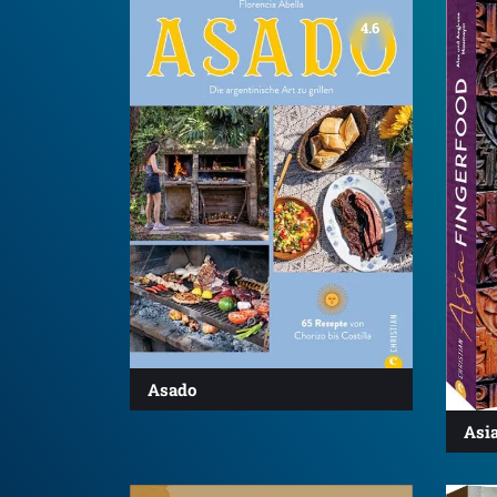
4.6
Asado
Asi