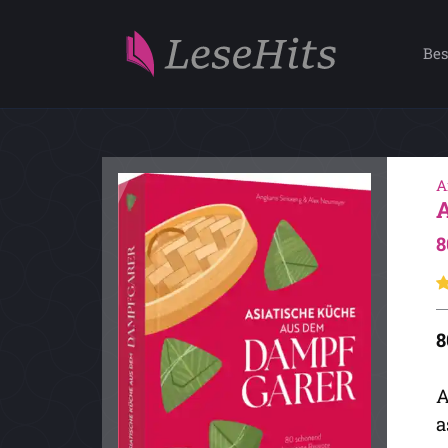
Bes
A
8
8
A
a