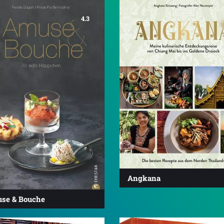
4.3
Angkana
se & Bouche