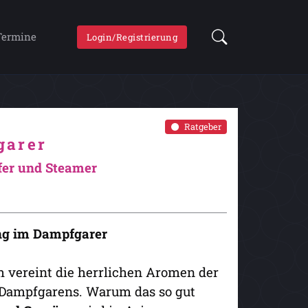
Termine
Login/Registrierung
Ratgeber
garer
fer und Steamer
ung im Dampfgarer
h vereint die herrlichen Aromen der
 Dampfgarens. Warum das so gut