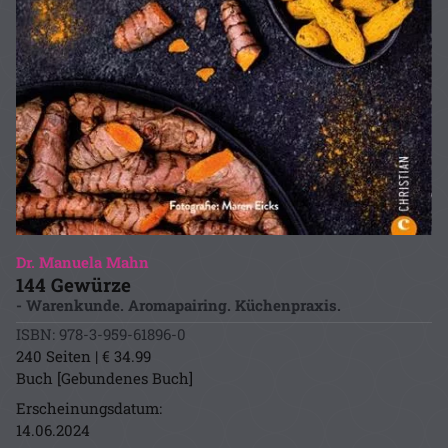
Dr. Manuela Mahn
144 Gewürze
- Warenkunde. Aromapairing. Küchenpraxis.
ISBN: 978-3-959-61896-0
240 Seiten | € 34.99
Buch [Gebundenes Buch]
Erscheinungsdatum:
14.06.2024