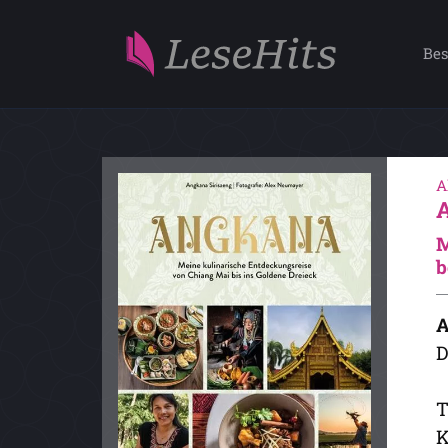
Bes
A
M
b
A
D
T
K