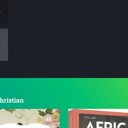
&
Christian
4.6