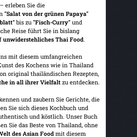
 erleben Sie die
on
"Salat von der grünen Papaya"
latt"
bis zu
"Fisch-Curry"
und
che Reise führt Sie in bislang
uf
unwiderstehliches Thai Food
.
sens mit diesem umfangreichen
Kunst des Kochens wie in Thailand
on original thailändischen Rezepten,
e in all ihrer Vielfalt
zu entdecken.
 kennen und zaubern Sie Gerichte, die
len Sie sich dieses Kochbuch und
uthentisch und köstlich. Unser Buch
en Sie das Beste von Thailand, ohne
elt des Asian Food
mit diesem