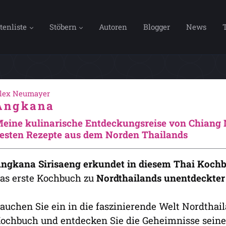
tenliste
Stöbern
Autoren
Blogger
News
lex Neumayer
Angkana
eine kulinarische Entdeckungsreise von Chiang M
esten Rezepte aus dem Norden Thailands
ngkana Sirisaeng erkundet in diesem Thai Kochb
as erste Kochbuch zu
Nordthailands unentdeckte
auchen Sie ein in die faszinierende Welt Nordthai
ochbuch und entdecken Sie die Geheimnisse sein