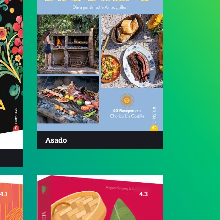
Asado
4.1
4.3