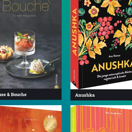
se & Bouche
Anushka
4.4