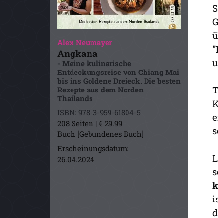
S
G
ü
Alex Neumayer
"
Angkana
u
- Meine kulinarische
Entdeckungsreise von Chiang Mai
bis ins Goldene Dreieck. Die besten
T
Rezepte aus dem Norden
Thailands
K
ISBN: 978-3-959-61804-5
e
208 Seiten | € 29.99
s
Buch [Gebundenes Buch]
Erscheinungsdatum:
L
26.04.2024
s
k
i
d