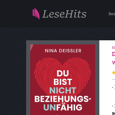
Bes
N
W
·
·
s