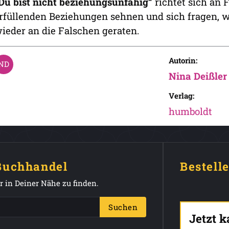
Du bist nicht beziehungsunfähig“
richtet sich an F
rfüllenden Beziehungen sehnen und sich fragen, w
ieder an die Falschen geraten.
Autorin:
Nina Deißler
Verlag:
humboldt
 Buchhandel
Bestell
 in Deiner Nähe zu finden.
Suchen
Jetzt 