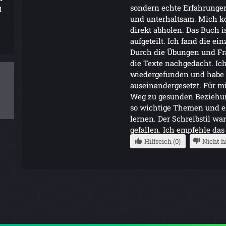
sondern echte Erfahrungen
1
und unterhaltsam. Mich ko
direkt abholen. Das Buch i
aufgeteilt. Ich fand die ei
Durch die Übungen und Fra
die Texte nachgedacht. Ic
wiedergefunden und habe 
auseinandergesetzt. Für m
Weg zu gesunden Beziehun
so wichtige Themen und es
lernen. Der Schreibstil w
gefallen. Ich empfehle das 
Hilfreich (0)
Nicht hi