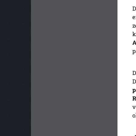
D
e
z
k
A
p
D
D
p
R
v
o