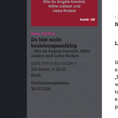
·
f
Nina Deißler
Du bist nicht
L
beziehungsunfähig
- Wie du Ängste loswirst, Nähe
zulässt und Liebe findest
I
ISBN: 978-3-842-64286-7
e
216 Seiten | € 22.00
Buch
„
Erscheinungsdatum:
w
26.02.2026
t
e
p