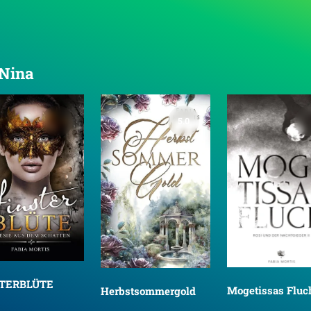
 Nina
5.0
STERBLÜTE
Mogetissas Fluc
Herbstsommergold