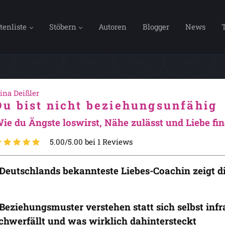
tenliste
Stöbern
Autoren
Blogger
News
ina Deißler
Du bist nicht beziehungsunfähig
ie du Ängste loswirst, Nähe zulässt und Liebe fin
5.00/5.00 bei 1 Reviews
 Deutschlands bekannteste Liebes-Coachin zeigt 
 Beziehungsmuster verstehen statt sich selbst in
chwerfällt und was wirklich dahintersteckt