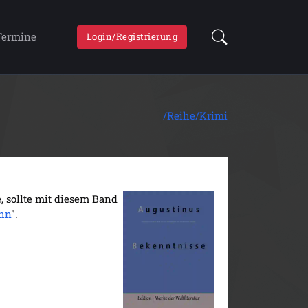
Termine
Login/Registrierung
/Reihe/
Krimi
, sollte mit diesem Band
hn
".