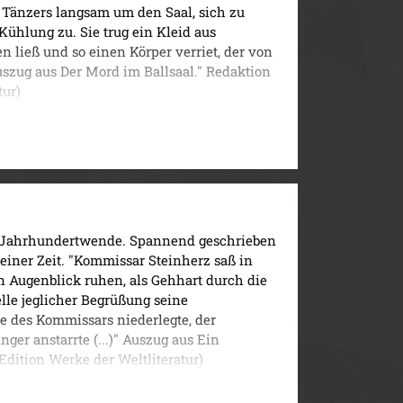
 Tänzers langsam um den Saal, sich zu
Kühlung zu. Sie trug ein Kleid aus
n ließ und so einen Körper verriet, der von
uszug aus Der Mord im Ballsaal." Redaktion
tur)
n Jahrhundertwende. Spannend geschrieben
einer Zeit. "Kommissar Steinherz saß in
n Augenblick ruhen, als Gehhart durch die
elle jeglicher Begrüßung seine
 des Kommissars niederlegte, der
ger anstarrte (...)" Auszug aus Ein
Edition Werke der Weltliteratur)