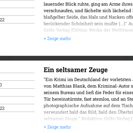
lauernder Blick ruhte, ging am Arme ihres
verschnaufen, und fächelte sich lächelnd 
blaßgelber Seide, das Hals und Nacken offe
022
berückender Schönheit sein mußte (...)" A
Gröls-Verlag (Edition Werke der Weltlitera
Ein seltsamer Zeuge
"Ein Krimi im Deutschland der vorletzte
0
von Matthias Blank, dem Kriminal-Autor s
seinem Bureau und ließ die Feder für eine
Tür hereinstürmte, fast atemlos, und an St
photographische Aufnahme auf dem Tische
022
verwundert bald das Bild, bald den Überbrin
seltsamer Zeuge." Redaktion Gröls-Verlag (